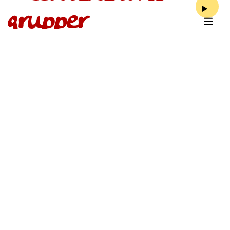
grupper
Det är lättare att meditera och öva
mindfulness med en grupp. Om du är ny
ger den en väg in i övningen. Om du har
varit i något av våra kloster är det ett sätt
att ha kvar kontakten med traditionen
och få stöd och inspiration.