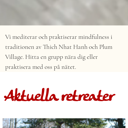
Item
Vi mediterar och praktiserar mindfulness i
1
of
traditionen av Thich Nhat Hanh och Plum
7
Village.
Hitta en grupp nära dig
eller
praktisera med oss på nätet
.
Aktuella retreater