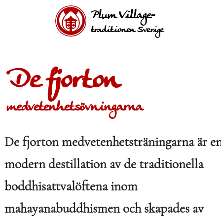
Plum Village-
traditionen Sverige
De fjorton
medvetenhets­övningarna
De fjorton medvetenhetsträningarna är e
modern destillation av de traditionella
boddhisattvalöftena inom
mahayanabuddhismen och skapades av